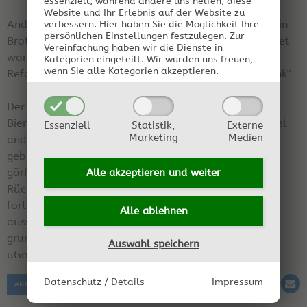
essenziell, während andere uns helfen, diese
Website und Ihr Erlebnis auf der Website zu
Anders sieht es sicher beim Kwas aus, das ist dann ein
verbessern.
Hier haben Sie die Möglichkeit Ihre
persönlichen Einstellungen festzulegen.
Zur
Brotwein, das Rezept ist hier schon mehrfach gepostet
Vereinfachung haben wir die Dienste in
worden. Einfach nach Kwas oder Brotwein suchen.
Kategorien eingeteilt. Wir würden uns freuen,
wenn Sie alle Kategorien akzeptieren.
Reformhauskunden kennen sicher auch den "Brottrunk"
Der Jodtest, sowie das Grünmalz kommen aus der
Bierherstellung, denn Brot ist ja letztendlich nicht viel
Essenziell
Statistik,
Externe
Marketing
Medien
anders als Getreide also Korn. Das Grünmalz wird
gebraucht um aus dem Getreide möglichst viel
gärfähigen Zucker zu erhalten. Der Jodtest gibt
Alle akzeptieren und
weiter
Rückmeldung darüber, wie weit die Verzuckerung
fortgeschritten ist. Jodtest lässt sich googeln,
Alle ablehnen
ausserdem schadet es sicher nicht, sich mit der
grundsätzlichen Bierherstellung zu befassen, das ist
Auswahl speichern
uGrundlage für fast alle Getreidebrände.
Datenschutz / Details
Impressum
ANTWORT SCHREIBEN