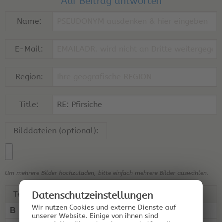
Auf Beitrag antworten
Name:
E-Mail:
Region:
Title:
Bilddateien (optional):
Um mehrere Bilder hochzuladen, bitte einfach mehrere Bilder auswählen.
Text:
Datenschutz­einstellungen
Wir nutzen Cookies und externe Dienste auf
B
I
U
“ ”
unserer Website. Einige von ihnen sind