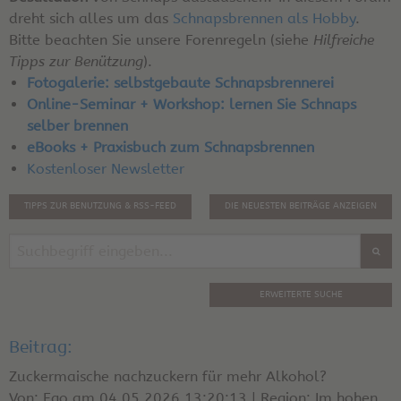
dreht sich alles um das
Schnapsbrennen als Hobby
.
Bitte beachten Sie unsere Forenregeln (siehe
Hilfreiche
Tipps zur Benützung
).
Fotogalerie: selbstgebaute Schnapsbrennerei
Online-Seminar + Workshop: lernen Sie Schnaps
selber brennen
eBooks + Praxisbuch zum Schnapsbrennen
Kostenloser Newsletter
TIPPS ZUR BENUTZUNG & RSS-FEED
DIE NEUESTEN BEITRÄGE ANZEIGEN
ERWEITERTE SUCHE
Beitrag:
Zuckermaische nachzuckern für mehr Alkohol?
Von: Ego am 04.05.2026 13:20:13 | Region: Im hohen