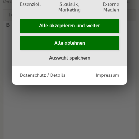
Um mehrere Bilder hochzuladen, bitte einfach mehrere Bilder auswählen.
Essenziell
Statistik,
Externe
Marketing
Medien
Text:
B
I
U
“ ”
Alle akzeptieren und
weiter
Alle ablehnen
Auswahl speichern
Datenschutz / Details
Impressum