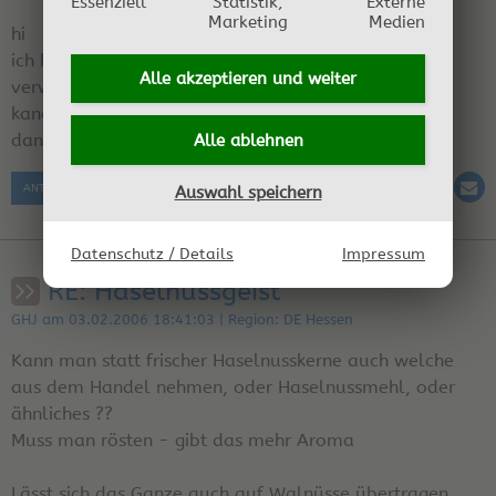
Essenziell
Statistik,
Externe
Marketing
Medien
hi
ich hätte zu dem haselnußlokör eine frage
Alle akzeptieren und
weiter
verwendest du normalen kristallzucker oder
kandiszucker?
danke hilde
Alle ablehnen
ANTWORT SCHREIBEN
Auswahl speichern
Datenschutz / Details
Impressum
RE: Haselnussgeist
GHJ am 03.02.2006 18:41:03 | Region: DE Hessen
Kann man statt frischer Haselnusskerne auch welche
aus dem Handel nehmen, oder Haselnussmehl, oder
ähnliches ??
Muss man rösten - gibt das mehr Aroma
Lässt sich das Ganze auch auf Walnüsse übertragen