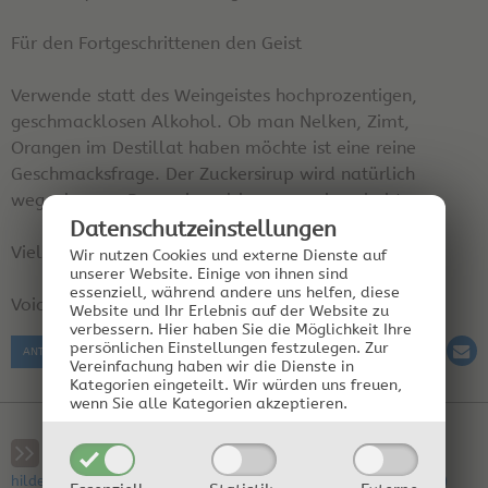
Für den Fortgeschrittenen den Geist
Verwende statt des Weingeistes hochprozentigen,
geschmacklosen Alkohol. Ob man Nelken, Zimt,
Orangen im Destillat haben möchte ist eine reine
Geschmacksfrage. Der Zuckersirup wird natürlich
weggelassen. Dann einmal brennen wie gehabt.
Datenschutz­einstellungen
Viel Erfolg
Wir nutzen Cookies und externe Dienste auf
unserer Website. Einige von ihnen sind
essenziell, während andere uns helfen, diese
Voice
Website und Ihr Erlebnis auf der Website zu
verbessern.
Hier haben Sie die Möglichkeit Ihre
persönlichen Einstellungen festzulegen.
Zur
ANTWORT SCHREIBEN
Vereinfachung haben wir die Dienste in
Kategorien eingeteilt. Wir würden uns freuen,
wenn Sie alle Kategorien akzeptieren.
RE: Haselnusslikör/-geist
hilde kaltseis am 28.06.2004 22:08:06 | Region: österreich(wels)