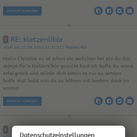
ANTWORT SCHREIBEN
RE: kletzenlikör
Josef am 25.09.2003 23:32:11 | Region: NÖ
Hallo Christine es ist schon ein weilchen her als du das
rezept für´n kletzenlikör gesucht hast ich hoffe du warst
erfolgreich und würde dich bitten es mir zu senden
hoffe mal bald von dir zu höhren mit bestem dank im
voraus
ANTWORT SCHREIBEN
RE: kletzenlikör
Datenschutz­einstellungen