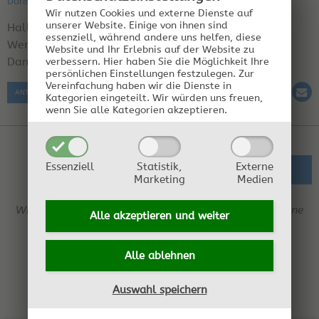
Doris Hauser am 03.10.2003 18:28:05 | Region: Kärnten
Wir nutzen Cookies und externe Dienste auf
unserer Website. Einige von ihnen sind
Hallo!
essenziell, während andere uns helfen, diese
Wer hat ein Rezept für einen Kletzenlikör für mich?
Website und Ihr Erlebnis auf der Website zu
Danke
verbessern.
Hier haben Sie die Möglichkeit Ihre
persönlichen Einstellungen festzulegen.
Zur
Vereinfachung haben wir die Dienste in
ANTWORT SCHREIBEN
Kategorien eingeteilt. Wir würden uns freuen,
wenn Sie alle Kategorien akzeptieren.
Essenziell
Statistik,
Externe
ZURÜCK ZUR ÜBERSICHT
Marketing
Medien
Wir behalten uns das Recht vor, jederzeit Einträge ohne
Alle akzeptieren und
weiter
Angabe von Gründen zu löschen.
Alle ablehnen
Auswahl speichern