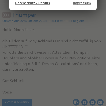
Datenschutz / Details
Impressum
Thumper
Stimme aus dem Off am 27.01.2003 09:15:00 | Region:
Hallo Moonshiner,
die Bilder auf Tony Acklands HP sind nicht zufällig von
dir ????? **g**
Für alle die`s nicht wissen : Alles über Thumper,
Doublers und Slobber Boxes auf der Navigationsleiste
unter "Making a Still" "Design Calculations" anklicken,
dann vorscrollen.
Gut Schluck
Voice
ANTWORT SCHREIBEN