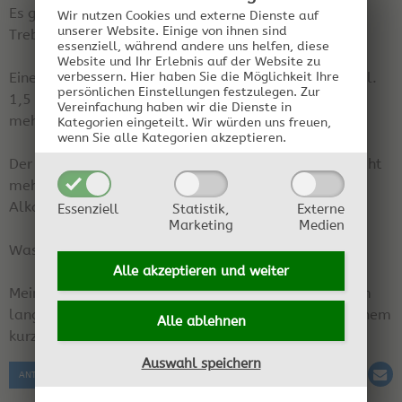
Es gibt nur ca. 8 Liter Maische, den Rest saugt der
Wir nutzen Cookies und externe Dienste auf
unserer Website. Einige von ihnen sind
Treber auf.
essenziell, während andere uns helfen, diese
Website und Ihr Erlebnis auf der Website zu
Eine Stammwürze von 16% ergibt ca. 7-8 % Alkohol.
verbessern.
Hier haben Sie die Möglichkeit Ihre
persönlichen Einstellungen festzulegen.
Zur
1,5 KG Zucker auf 8 Liter ergeben zusätzlich etwas
Vereinfachung haben wir die Dienste in
mehr als 9%.
Kategorien eingeteilt. Wir würden uns freuen,
wenn Sie alle Kategorien akzeptieren.
Der Restzuckergehalt lies sich mit der Bierspinder nicht
mehr messen, dass Ergebnis war -1, weil zuviel
Alkohol in der Maische war.
Essenziell
Statistik,
Externe
Marketing
Medien
Was ist ein Thumber?!?!
Alle akzeptieren und
weiter
Mein Verstärker ist ein altes Konservenglas mit einem
langen Rohr für den Dampf in der Flüssigkeit und einem
Alle ablehnen
kurzen Rohr für den Ausgang Richtung Kühler.
Auswahl speichern
ANTWORT SCHREIBEN