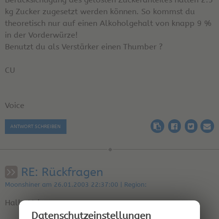
kg Zucker zugesetzt werden können. So kommst du
theoretisch nur auf einen Alkoholgehalt von knapp 9 %
in der Vorderwürze!
Benutzt du als Verstärker einen Thumber ?
CU
Voice
ANTWORT SCHREIBEN
RE: Rückfragen
Moonshiner am 26.01.2003 22:37:00 | Region:
Hallo Voice,
Datenschutz­einstellungen