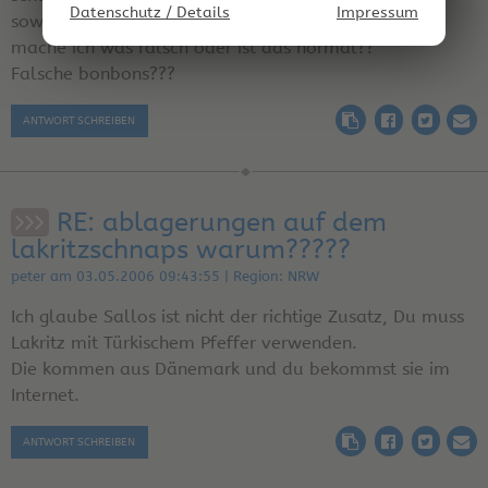
Datenschutz / Details
Impressum
sowieso wird die mischung braun nicht schwarz
mache ich was falsch oder ist das normal??
Falsche bonbons???
ANTWORT SCHREIBEN
RE: ablagerungen auf dem
lakritzschnaps warum?????
peter am 03.05.2006 09:43:55 | Region: NRW
Ich glaube Sallos ist nicht der richtige Zusatz, Du muss
Lakritz mit Türkischem Pfeffer verwenden.
Die kommen aus Dänemark und du bekommst sie im
Internet.
ANTWORT SCHREIBEN