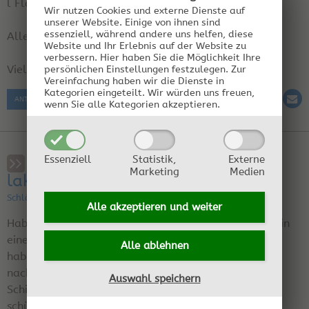
l Flasche als Weihnachtsglocke und Herz.
Wir nutzen Cookies und externe Dienste auf
unserer Website. Einige von ihnen sind
essenziell, während andere uns helfen, diese
Alle sind begeistert.
Website und Ihr Erlebnis auf der Website zu
verbessern.
Hier haben Sie die Möglichkeit Ihre
Viel Spaß, Rita
persönlichen Einstellungen festzulegen.
Zur
Vereinfachung haben wir die Dienste in
Kategorien eingeteilt. Wir würden uns freuen,
ANTWORT SCHREIBEN
wenn Sie alle Kategorien akzeptieren.
Essenziell
Statistik,
Externe
ablagerungen auf dem
Marketing
Medien
lakritzschnaps warum?????
Schläfriges Wiesel am 03.03.2006 15:52:21 | Region: dortmund
Alle akzeptieren und
weiter
Hab 1 tüte sallos extra stark(sind wie die normalen)in
einer plastikflasche
Alle ablehnen
hab eine flasche aldikorn draufgegeben
nach einer stunde lagerte sich oben schon eine Helle
Auswahl speichern
Schicht aus Schwebeteilchen ab und kam auch nach
schütteln wieder