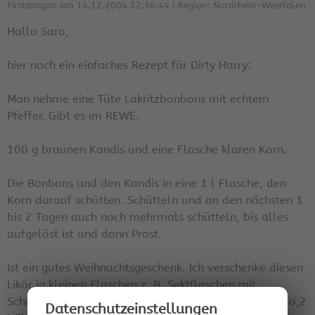
Firstdragon am 14.12.2004 12:36:44 | Region: Nordrhein-Westfalen
Hallo Sara,
hier noch ein einfaches Rezept für Dirty Harry:
Man nehme eine Tüte Lakritzbonbons mit echtem
Pfeffer. Gibt es im REWE.
100 g braunen Kandis und eine Flasche klaren Korn.
Die Bonbons und den Kandis in eine 1 l Flasche, den
Korn darauf schütten. Schütteln und an den nächsten 1
bis 2 Tagen auch noch mehrmals schütteln, bis alles
aufgelöst ist und dann Prost.
Ist ein gutes Weihnachtsgeschenk. Ich verschenke diesen
Likör in kleinen Flaschen z. B. Sektflaschen mit
Schraubverschluß, oder von Verpoorten gibt es jetzt o,2
Datenschutz­einstellungen