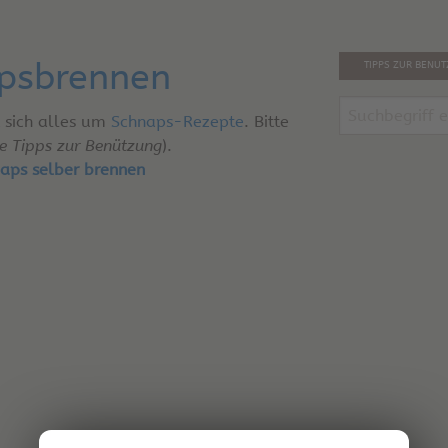
psbrennen
TIPPS ZUR BENU
 sich alles um
Schnaps-Rezepte
. Bitte
he Tipps zur Benützung
).
aps selber brennen