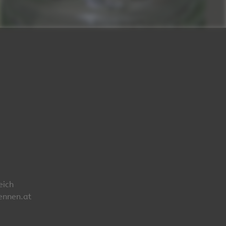
eich
ennen.at