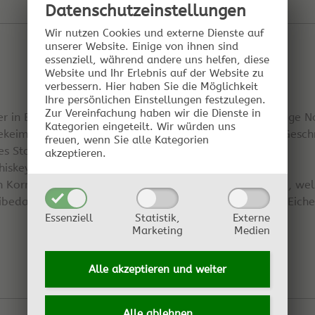
Datenschutz­einstellungen
Wir nutzen Cookies und externe Dienste auf
unserer Website. Einige von ihnen sind
essenziell, während andere uns helfen, diese
Website und Ihr Erlebnis auf der Website zu
verbessern.
Hier haben Sie die Möglichkeit
Ihre persönlichen Einstellungen festzulegen.
Zur Vereinfachung haben wir die Dienste in
 der in Eichenfaessern gelagert wurde. Die torfige/rauchig
Kategorien eingeteilt. Wir würden uns
gekeimt und bekommt so den einen Teil des typischen Gesc
freuen, wenn Sie alle Kategorien
 Stoffes in Eichenholzfaessern.
akzeptieren.
Whiskey zu kommen ihn zu kaufen...
on Korn (Rezept weiter unten im Forum) mit Rauchmalz, welc
ibedarf zu bekommen ist. Brennen und dann ein paar Eiche
Essenziell
Statistik,
Externe
Marketing
Medien
Alle akzeptieren und
weiter
Alle ablehnen