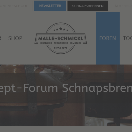
ONLINE-SCHOOL
SCHNAPSBRENNEN
ÄTHERISC
NEWSLETTER
R
SHOP
FOREN
TO
ept-Forum Schnapsbre