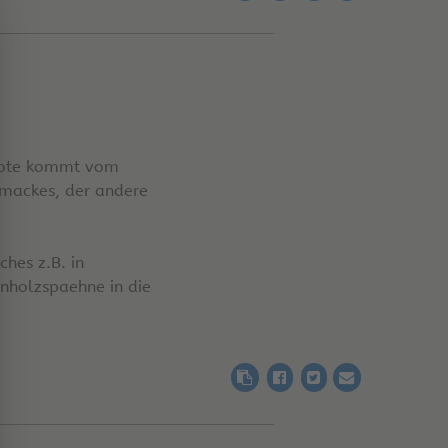
e Note kommt vom
hmackes, der andere
hes z.B. in
nholzspaehne in die