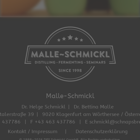
Malle-Schmickl
Dr. Helge Schmickl
Dr. Bettina Malle
talerstraße 39
9020 Klagenfurt am Wörthersee / Österr
3 437786
F +43 463 437786
E schmickl@schnapsbr
Kontakt / Impressum
Datenschutzerklärung
© 1998-2026 DFS Schmickl GesnbR. Alle Rechte vorbehalten.